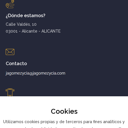
¿Dónde estamos?
Calle Valdés, 10
03001 - Alicante - ALICANTE
Contacto
Teléfono
Cookies
+34 965.20.17.19
+34 965.20.17.29
Utilizamos cookies propias y de terceros para fines analíticos y
móvil: +34 650.67.55.66